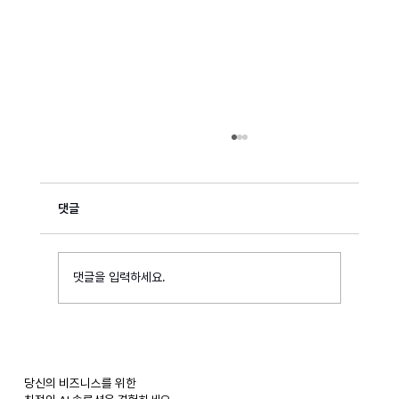
댓글
댓글을 입력하세요.
미스릴, SK에코플랜트 ‘2025 콘테크 미트업 데
이’ 중기부 장관상 수상
당신의 비즈니스를 위한