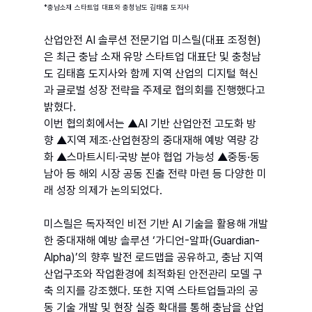
*충남소재 스타트업 대표와 충청남도 김태흠 도지사
산업안전 AI 솔루션 전문기업 미스릴(대표 조정현)
은 최근 충남 소재 유망 스타트업 대표단 및 충청남
도 김태흠 도지사와 함께 지역 산업의 디지털 혁신
과 글로벌 성장 전략을 주제로 협의회를 진행했다고 
밝혔다.
이번 협의회에서는 ▲AI 기반 산업안전 고도화 방
향 ▲지역 제조·산업현장의 중대재해 예방 역량 강
화 ▲스마트시티·국방 분야 협업 가능성 ▲중동·동
남아 등 해외 시장 공동 진출 전략 마련 등 다양한 미
래 성장 의제가 논의되었다.
미스릴은 독자적인 비전 기반 AI 기술을 활용해 개발
한 중대재해 예방 솔루션 ‘가디언-알파(Guardian-
Alpha)’의 향후 발전 로드맵을 공유하고, 충남 지역 
산업구조와 작업환경에 최적화된 안전관리 모델 구
축 의지를 강조했다. 또한 지역 스타트업들과의 공
동 기술 개발 및 현장 실증 확대를 통해 충남을 산업