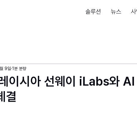
솔루션
뉴스
사
2월 9일
1분 분량
레이시아 선웨이 iLabs와 AI
체결